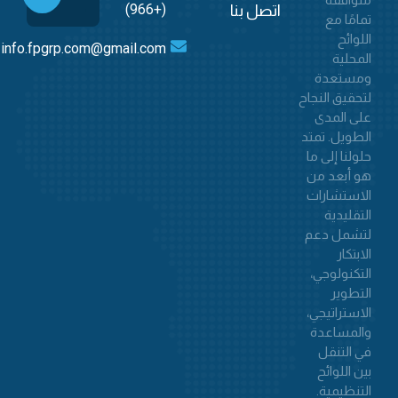
(+966)
اتصل بنا
تمامًا مع
اللوائح
info.fpgrp.com@gmail.com
المحلية
ومستعدة
لتحقيق النجاح
على المدى
الطويل. تمتد
حلولنا إلى ما
هو أبعد من
الاستشارات
التقليدية
لتشمل دعم
الابتكار
التكنولوجي،
التطوير
الاستراتيجي،
والمساعدة
في التنقل
بين اللوائح
التنظيمية.